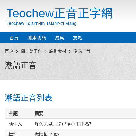
Teochew正音正字網
Teochew Tsiann-im Tsiann-zi Mang
首頁
實用功能
成果
友站
首页
潮正會工作
原創素材
潮語正音
潮語正音
潮語正音列表
主題
摘要
陌生人
許久未見，還記得小正正嗎？
標準
你讀對了嗎？