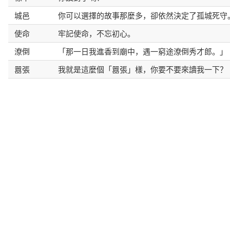
城邑
你可以選擇的故事那麼多，卻依然決定了孤城死守
使命
牢記使命，不忘初心。
潦倒
「那一日我進香到廟中，遇一窮途潦倒秀才郎。」
囂張
我就是這麼個「囂張」樣，你要不要來讀我一下？