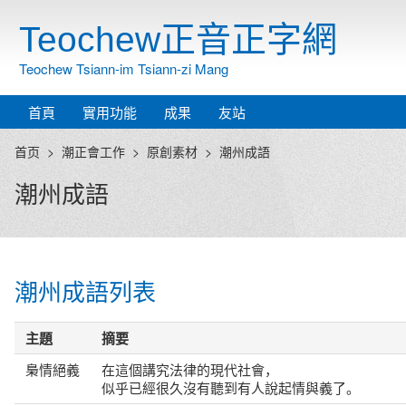
Teochew正音正字網
Teochew Tsiann-im Tsiann-zi Mang
首頁
實用功能
成果
友站
首页
潮正會工作
原創素材
潮州成語
潮州成語
潮州成語列表
主題
摘要
梟情絕義
在這個講究法律的現代社會，
似乎已經很久沒有聽到有人說起情與義了。